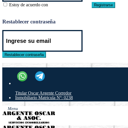
Estoy de acuerdo con
términos y condiciones
Registrarse
Atrás para iniciar sesión
Restablecer contraseña
Restablecer contraseña
Volver al inicio de sesión
9
Titular Oscar Argente Corredor
Inmobiliario Matricula Nº: 0238