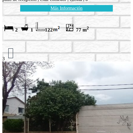
Más Información
2
2
1
122
77 m
3