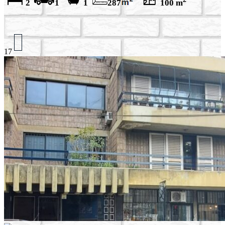
2
1
1
287
100 m
17