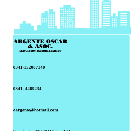
0341-152007140
0341- 4489234
oargente@hotmail.com