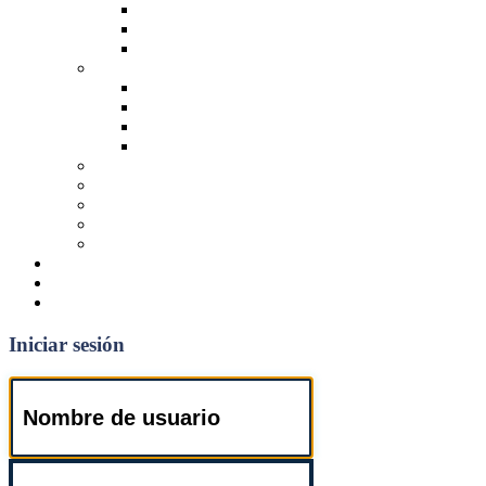
2 Dormitorios
3 Dormitorios
4 Dormitorios o más
Casas
1 Dormitorio
2 Dormitorios
3 Dormitorios
4 Dormitorios o más
Locales y Oficinas
Galpones
Terrenos
Cocheras
Otros
NOSOTROS
NOVEDADES
CONTACTO
Iniciar sesión