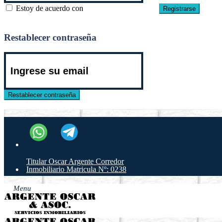
Estoy de acuerdo con
términos y condiciones
Registrarse
Atrás para iniciar sesión
Restablecer contraseña
Restablecer contraseña
Volver al inicio de sesión
Resultados de la búsqueda
BÚSQUEDA AVANZADA
Titular Oscar Argente Corredor
Inmobiliario Matricula Nº: 0238