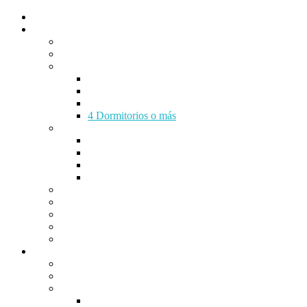
INICIO
VENTA
Pasillo
Monoambientes
Departamentos
1 Dormitorio
2 Dormitorios
3 Dormitorios
4 Dormitorios o más
Casas
1 Dormitorio
2 Dormitorios
3 Dormitorios
4 Dormitorios o más
Locales y Oficinas
Galpones
Terrenos
Cocheras
Otros
ALQUILER
Pasillo
Monoambientes
Departamentos
1 Dormitorio