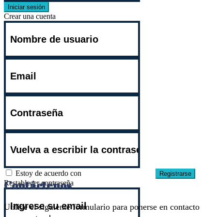
Iniciar sesión
Crear una cuenta
Estoy de acuerdo con
términos y condiciones
Registrarse
Contáctenos
Restablecer contraseña
Utilice el siguiente formulario para ponerse en contacto