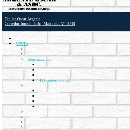
Titular Oscar Argente
Corredor Inmobiliario, Matricula Nº: 0238
INICIO
VENTA
Pasillo
Monoambientes
Departamentos
1 Dormitorio
2 Dormitorios
3 Dormitorios
4 Dormitorios o más
Casas
1 Dormitorio
2 Dormitorios
3 Dormitorios
4 Dormitorios o más
Locales y Oficinas
Galpones
Terrenos
Cocheras